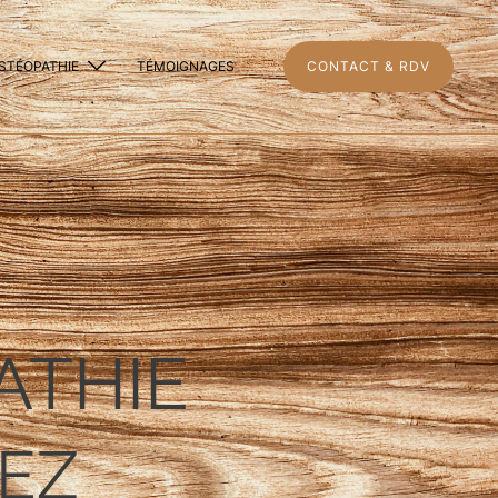
OSTÉOPATHIE
TÉMOIGNAGES
CONTACT & RDV
ATHIE
EZ