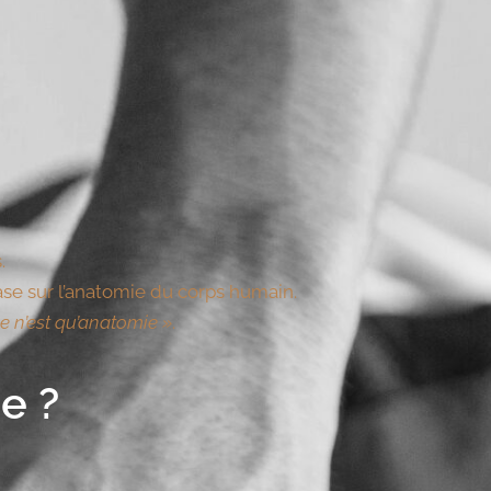
.
se sur l’anatomie du corps humain.
ie n’est qu’anatomie »
.
e ?