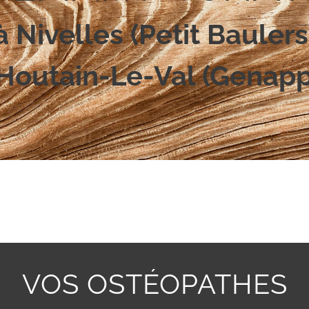
à Nivelles (Petit Baulers
Houtain-Le-Val (Genap
VOS OSTÉOPATHES