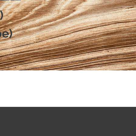
)
pe)