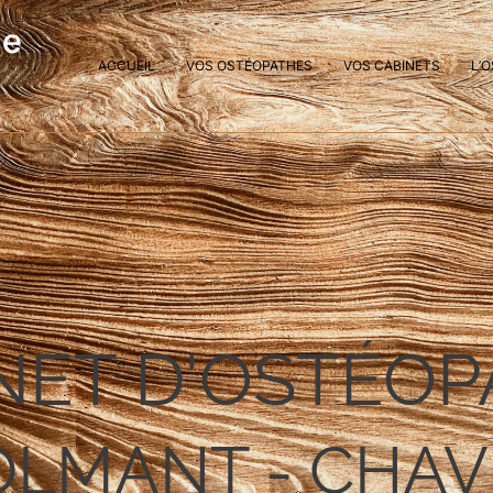
ie
ACCUEIL
VOS OSTÉOPATHES
VOS CABINETS
L’
NET D'OSTÉOP
OLMANT - CHAV