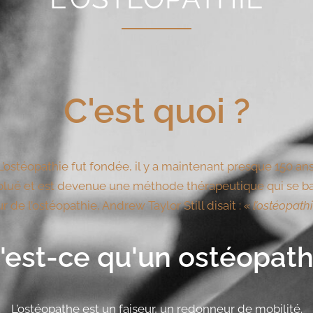
C'est quoi ?
L’ostéopathie fut fondée, il y a maintenant presque 150 ans
évolué et est devenue une méthode thérapeutique qui se ba
r de l’ostéopathie, Andrew Taylor Still disait :
« l’ostéopath
'est-ce qu'un ostéopath
L’ostéopathe est un faiseur, un redonneur de mobilité.