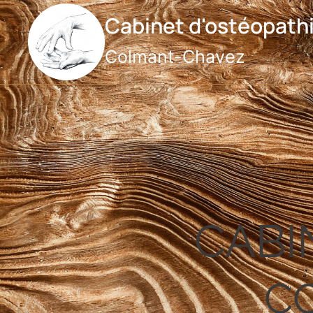
Cabinet d'ostéopath
Colmant-Chavez
CABI
C